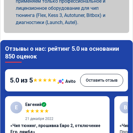
применяем только профессиональное и
лицензионное оборудование для чип
тюнинга (Flex, Kess 3, Autotuner, Bitbox) и
диагностики (Launch, Autel).
Отзывы о нас: рейтинг 5.0 на основании
850 оценок
5.0 из 5
★
★
★
★
★
Оставить отзыв
Avito
Евгений
✓
Е
В
★
★
★
★
★
21 декабря 2022
«Чип тюнинг, прошивка Евро 2, отключение
«Чип 
Егр, лямбд»
Прошив