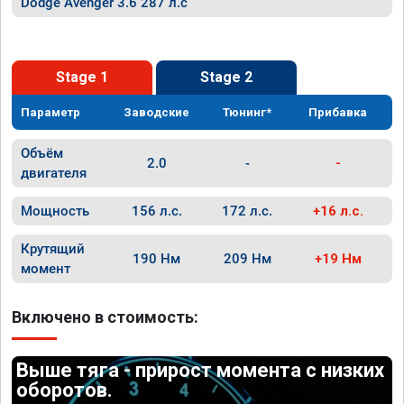
Dodge Avenger 3.6 287 л.с
Stage 1
Stage 2
Параметр
Заводские
Тюнинг*
Прибавка
Объём
2.0
-
-
двигателя
Мощность
156 л.с.
172 л.с.
+16 л.с.
Крутящий
190 Нм
209 Нм
+19 Нм
момент
Включено в стоимость:
Выше тяга - прирост момента с низких
оборотов.