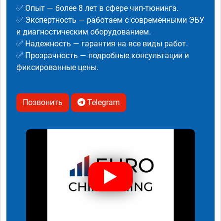
✅ Опыт — более 8 лет в сфере чип-тюнинга.
✅ Экспертность — работаем с современными ЭБУ
и диагностическим оборудованием.
✅ Надежность — гарантия на все виды работ.
✅ Прозрачность — подробные консультации и
фиксированные цены.
Позвонить
Telegram