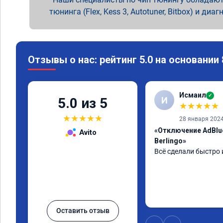
тюнинга (Flex, Kess 3, Autotuner, Bitbox) и диаг
Отзывы о нас: рейтинг 5.0 на основании
Исмаил
✓
И
5.0 из 5
★
★
★
★
★
★
★
★
★
★
28 января 202
«Отключение AdBlu
Avito
Berlingo»
Всё сделали быстро 
Оставить отзыв