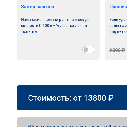
Замер разгона
Прошив
Измерение времени разгона в сек до
Если уда
скорости 0-100 км/ч до и после чип
заднего 
тюнинга
Engine по
9800 ₽
Стоимость: от
13800
₽
Наши специалисты по чип тюнингу обладают