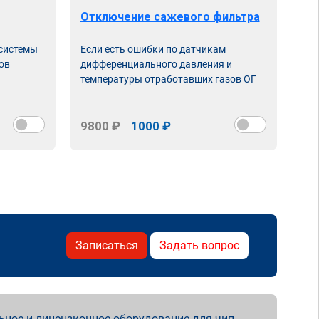
Отключение сажевого фильтра
От
 системы
Если есть ошибки по датчикам
Впу
ов
дифференциального давления и
неи
температуры отработавших газов ОГ
9800 ₽
1000 ₽
98
Записаться
Задать вопрос
ьное и лицензионное оборудование для чип