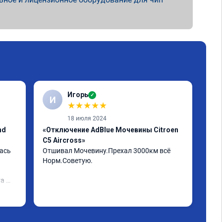
Игорь
✓
И
А
★
★
★
★
★
18 июля 2024
nd
«Отключение AdBlue Мочевины Citroen
«Пр
C5 Aircross»
Егр
ась 
Отшивал Мочевину.Прехал 3000км всё 
Пар
Норм.Советую.
а 
 и 