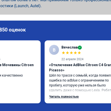
ностики (Launch, Autel).
 850 оценок
Вячеслав
✓
В
★
★
★
★
★
4
22 апреля 2024
e Мочевины Citroen
«Отключение AdBlue Citroen C4 Gra
Picasso»
и качественно
Шёл по трассе с семьёй, когда появил
ошибка по adblue с ограничением по 
пробегу, которую уже нельзя было 
удалить даже с помощью Lexia. Ребят
пошли навстречу, оперативно приняли
Читать полностью
за час отшили как adblue, так и eolys. 
Отпуск не был сорван ))