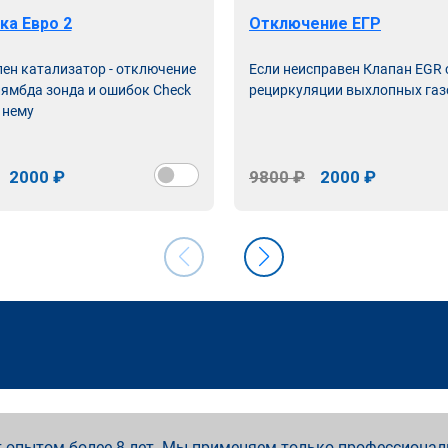
ка Евро 2
Отключение ЕГР
лен катализатор - отключение
Если неисправен Клапан EGR
лямбда зонда и ошибок Check
рециркуляции выхлопных газ
 нему
2000 ₽
9800 ₽
2000 ₽
 опытом более 8 лет. Мы применяем только профессионал