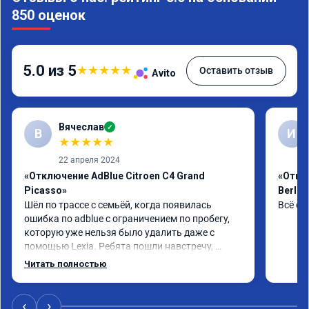
850 оценок
5.0 из 5
★
★
★
★
★
Оставить отзыв
Avito
Вячеслав
✓
В
И
★
★
★
★
★
22 апреля 2024
«Отключение AdBlue Citroen C4 Grand
«Откл
Picasso»
Berlin
Шёл по трассе с семьёй, когда появилась 
Всё сд
ошибка по adblue с ограничением по пробегу, 
которую уже нельзя было удалить даже с 
помощью Lexia. Ребята пошли навстречу, 
оперативно приняли и за час отшили как 
Читать полностью
adblue, так и eolys. Отпуск не был сорван ))
‹
›