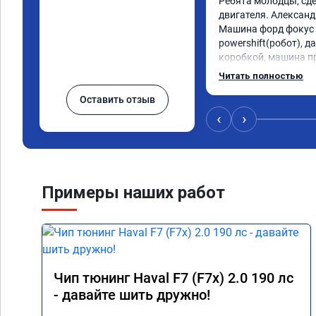
Ребята молодцы, сде
двигателя. Александр
Машина форд фокус 3
powershift(робот), д
коробкой, машина пр
даже страшно от так
Читать полностью
динамика огонь, пед
Оставить отзыв
пропала эта удасная
машины, при этом ра
‹
›
немного уменьшился,
холостом ходу. Да, 
услугу эту, но лучше 
зато быть уверенным
Рекомендую👍👍👍👍
Примеры наших работ
Чип тюнинг Haval F7 (F7x) 2.0 190 лс
- давайте шить дружно!