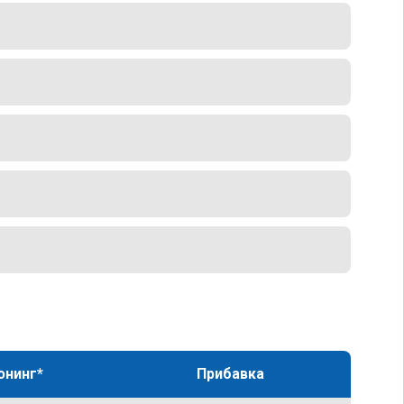
юнинг*
Прибавка