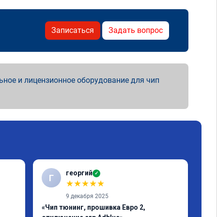
Записаться
Задать вопрос
ьное и лицензионное оборудование для чип
георгий
✓
Г
В
★
★
★
★
★
9 декабря 2025
«Чип тюнинг, прошивка Евро 2,
«Чи