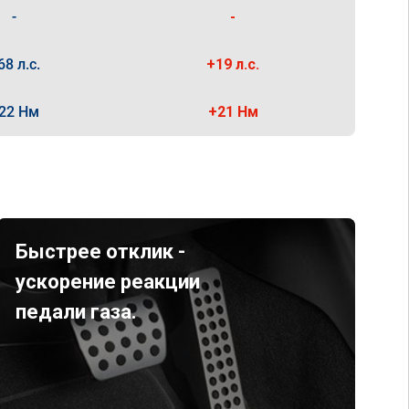
-
-
68 л.с.
+19 л.с.
22 Нм
+21 Нм
Быстрее отклик -
ускорение реакции
педали газа.