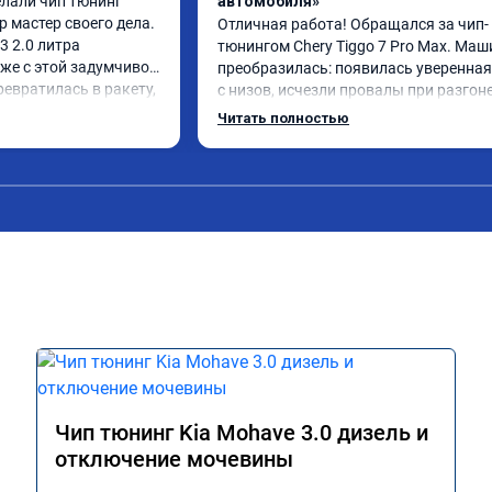
лали чип тюнинг 
автомобиля»
 мастер своего дела. 
Отличная работа! Обращался за чип-
 2.0 литра 
тюнингом Chery Tiggo 7 Pro Max. Маш
аже с этой задумчивой 
преобразилась: появилась уверенная 
евратилась в ракету, 
с низов, исчезли провалы при разгоне.
ого ускорения, 
Расход в спокойном режиме даже нем
Читать полностью
аль газа отзывчивее, 
снизился. Все сделали профессиональн
 задумчивость 
подробной консультацией. Рекоменд
сход топлива 
всем, кто сомневается.
 начиная даже на 
можно найти дешевле 
чуть переплатить, но 
 в отличной работе. 
👍
Чип тюнинг Kia Mohave 3.0 дизель и
отключение мочевины