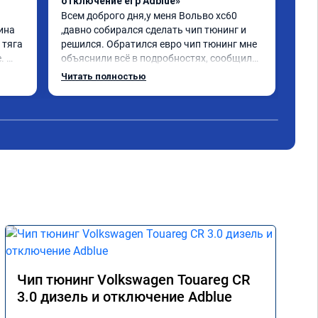
отключение егр Adblue»
1-2
Всем доброго дня,у меня Вольво xc60 
Все
ина 
,давно собирался сделать чип тюнинг и 
Дел
тяга 
решился. Обратился евро чип тюнинг мне 
Пос
 
объяснили всё в подробностях, сообщили 
луч
ного 
сумму записали. Приехал в назначенное 
Раб
Читать полностью
о, с 
время 2.5 часа и готово, разница ощутима 
ую 
, я доволен ,спасибо! дали гарантию и 
сертификат ао11462 ,знают своё дело 
рекомендую 👍
Чип тюнинг Volkswagen Touareg CR
3.0 дизель и отключение Adblue