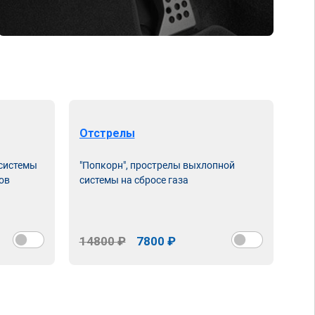
Отстрелы
 системы
"Попкорн", прострелы выхлопной
ов
системы на сбросе газа
14800 ₽
7800 ₽