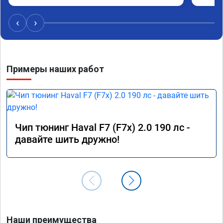
удасная задумчивость машины, при этом 
Рекоме
расход топлива немного уменьшился, начиная 
‹
›
даже на холостом ходу. Да, можно найти 
дешевле услугу эту, но лучше чуть переплатить, 
но зато быть уверенным в отличной работе. 
Рекомендую👍👍👍👍👍
Примеры наших работ
Чип тюнинг Haval F7 (F7x) 2.0 190 лс -
давайте шить дружно!
Наши преимущества