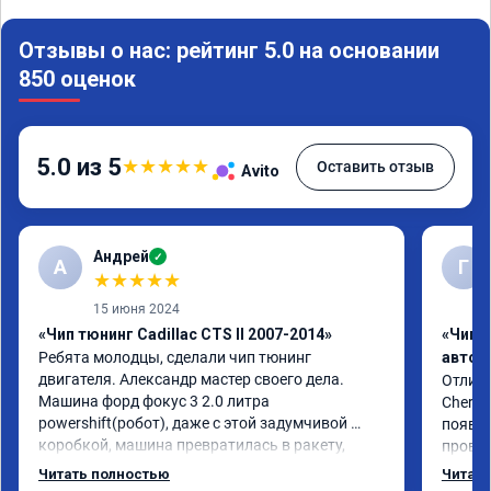
Отзывы о нас: рейтинг 5.0 на основании
850 оценок
5.0 из 5
★
★
★
★
★
Оставить отзыв
Avito
Андрей
✓
А
Г
★
★
★
★
★
15 июня 2024
«Чип тюнинг Cadillac CTS II 2007-2014»
«Чип 
Ребята молодцы, сделали чип тюнинг 
автом
двигателя. Александр мастер своего дела. 
Отличн
Машина форд фокус 3 2.0 литра 
Chery 
powershift(робот), даже с этой задумчивой 
появил
коробкой, машина превратилась в ракету, 
провал
даже страшно от такого ускорения, динамика 
режиме
Читать полностью
Читать
огонь, педаль газа отзывчивее, пропала эта 
профес