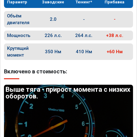
Параметр
Заводские
Тюнинг*
Прибавка
Объём
2.0
-
-
двигателя
Мощность
226 л.с.
264 л.с.
+38 л.с.
Крутящий
350 Нм
410 Нм
+60 Нм
момент
Включено в стоимость:
Выше тяга - прирост момента с низких
оборотов.