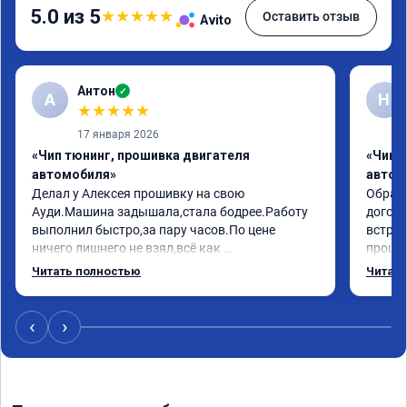
5.0 из 5
★
★
★
★
★
Оставить отзыв
Avito
Антон
✓
А
Н
★
★
★
★
★
17 января 2026
«Чип тюнинг, прошивка двигателя
«Чип 
автомобиля»
автом
Делал у Алексея прошивку на свою 
Обрати
Ауди.Машина задышала,стала бодрее.Работу 
догово
выполнил быстро,за пару часов.По цене 
встрет
ничего лишнего не взял,всё как 
прошил
договаривались заранее.После работы 
Арман 
Читать полностью
Читать
возникали вопросы,всегда консультировал и 
летела
был на связи.Теперь знаю,куда ехать в случае 
Арману
поломки авто.Однозначно рекомендую 
машина
‹
›
Алексея как грамотного специалиста!
вам!!!!!