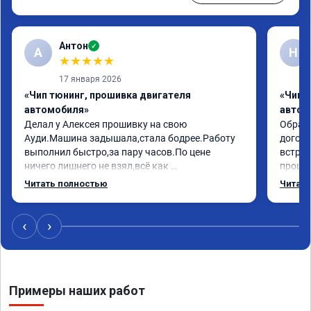
Антон
✓
А
Н
★
★
★
★
★
17 января 2026
«Чип тюнинг, прошивка двигателя
«Чип 
автомобиля»
автом
Делал у Алексея прошивку на свою 
Обрати
Ауди.Машина задышала,стала бодрее.Работу 
догово
выполнил быстро,за пару часов.По цене 
встрет
ничего лишнего не взял,всё как 
прошил
договаривались заранее.После работы 
Арман 
Читать полностью
Читать
возникали вопросы,всегда консультировал и 
летела
был на связи.Теперь знаю,куда ехать в случае 
Арману
поломки авто.Однозначно рекомендую 
машина
‹
›
Алексея как грамотного специалиста!
вам!!!!!
Примеры наших работ