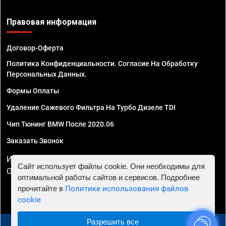
Правовая информация
Договор-Оферта
Политика Конфиденциальности. Согласие На Обработку
Персональных Данных.
Формы Оплаты
Удаление Сажевого Фильтра На Турбо Дизеле TDI
Чип Тюнинг BMW После 2020.06
Заказать Звонок
ИП Смирнов Георгий Павлович. ИНН 781302555843,
Сайт использует файлы cookie. Они необходимы для
ОГРНИП 324470400032610
оптимальной работы сайтов и сервисов. Подробнее
прочитайте в
Политике использования файлов
cookie
Разрешить все
© 2010 - 2026 Чип тюнинг в Пензе - Автосервис "Евро