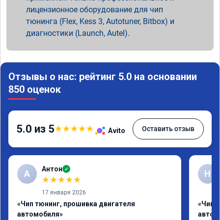
лицензионное оборудование для чип
тюнинга (Flex, Kess 3, Autotuner, Bitbox) и
диагностики (Launch, Autel).
Отзывы о нас: рейтинг 5.0 на основании
850 оценок
5.0 из 5
★
★
★
★
★
Оставить отзыв
Avito
Антон
✓
А
Н
★
★
★
★
★
17 января 2026
«Чип тюнинг, прошивка двигателя
«Чип 
автомобиля»
автом