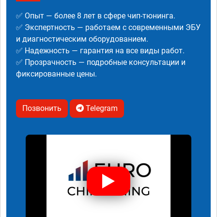
✅ Опыт — более 8 лет в сфере чип-тюнинга.
✅ Экспертность — работаем с современными ЭБУ
и диагностическим оборудованием.
✅ Надежность — гарантия на все виды работ.
✅ Прозрачность — подробные консультации и
фиксированные цены.
Позвонить
Telegram