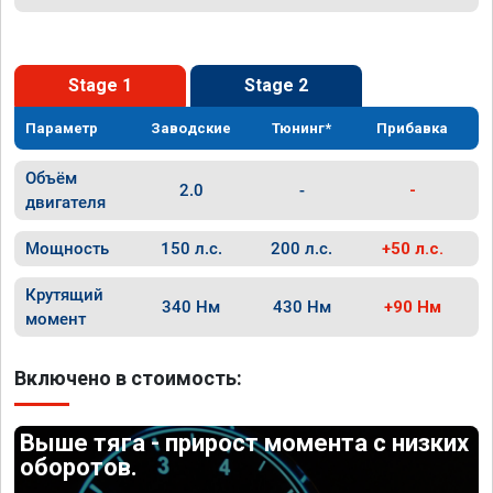
Stage 1
Stage 2
Параметр
Заводские
Тюнинг*
Прибавка
Объём
2.0
-
-
двигателя
Мощность
150 л.с.
200 л.с.
+50 л.с.
Крутящий
340 Нм
430 Нм
+90 Нм
момент
Включено в стоимость:
Выше тяга - прирост момента с низких
оборотов.