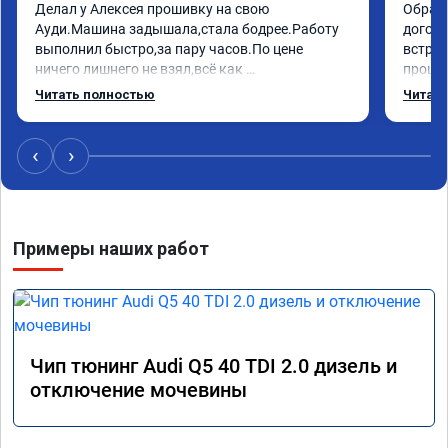
Делал у Алексея прошивку на свою 
Обрати
Ауди.Машина задышала,стала бодрее.Работу 
догово
выполнил быстро,за пару часов.По цене 
встрет
ничего лишнего не взял,всё как 
прошил
договаривались заранее.После работы 
Арман 
Читать полностью
Читать
возникали вопросы,всегда консультировал и 
летела
был на связи.Теперь знаю,куда ехать в случае 
Арману
поломки авто.Однозначно рекомендую 
машина
‹
›
Алексея как грамотного специалиста!
вам!!!!!
Примеры наших работ
Чип тюнинг Audi Q5 40 TDI 2.0 дизель и
отключение мочевины