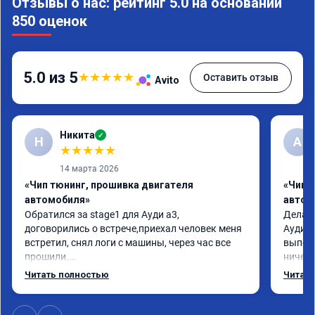
Отзывы о нас: рейтинг 5.0 на основании
850 оценок
5.0 из 5
★
★
★
★
★
Оставить отзыв
Avito
Никита
✓
Н
А
★
★
★
★
★
14 марта 2026
«Чип тюнинг, прошивка двигателя
«Чип 
автомобиля»
автом
Обратился за stage1 для Ауди а3, 
Делал 
договорились о встрече,приехал человек меня 
Ауди.М
встретил, снял логи с машины, через час все 
выполн
прошили.

ничего
Арман спасибо тебе огромное, машинка по 
догова
Читать полностью
Читать
летела а не поехала! Как писал ранее в личку 
возник
Арману смерть с косой догнать не может 🤣
был на
машина едет не в себя, еще раз спасибо 
поломк