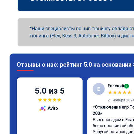
Наши специалисты по чип тюнингу обладают
тюнинга (Flex, Kess 3, Autotuner, Bitbox) и диаг
Отзывы о нас: рейтинг 5.0 на основании
Евгений
✓
Е
5.0 из 5
★
★
★
★
★
★
★
★
★
★
21 ноября 202
«Отключение егр To
Avito
200»
Был проездом в Екат
было прошивкой обой
Услугой остался дов