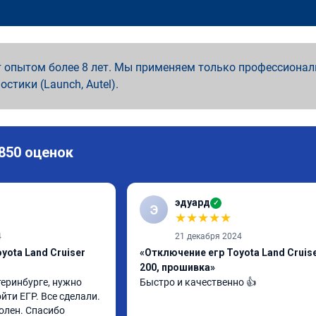
 опытом более 8 лет. Мы применяем только профессионал
ностики (Launch, Autel).
 850 оценок
эдуард
✓
Э
★
★
★
★
★
4
21 декабря 2024
yota Land Cruiser
«Отключение егр Toyota Land Cruis
200, прошивка»
еринбурге, нужно 
Быстро и качественно 👍
ти ЕГР. Все сделали. 
олен. Спасибо