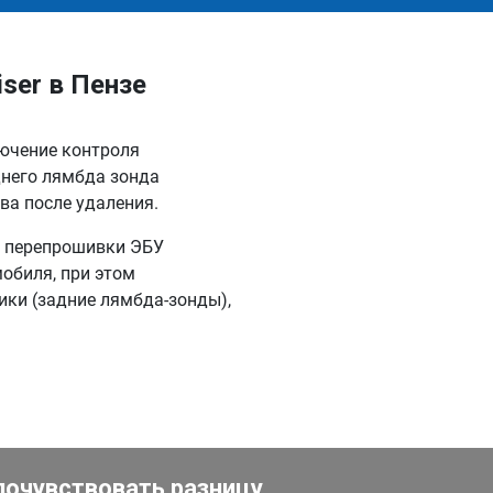
ser в Пензе
лючение контроля
днего лямбда зонда
ва после удаления.
м перепрошивки ЭБУ
обиля, при этом
ки (задние лямбда-зонды),
почувствовать разницу.