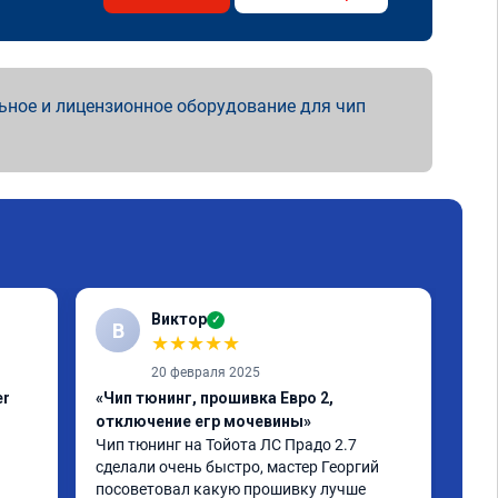
ьное и лицензионное оборудование для чип
Виктор
✓
В
Е
★
★
★
★
★
20 февраля 2025
er
«Чип тюнинг, прошивка Евро 2,
«Чи
отключение егр мочевины»
про
Чип тюнинг на Тойота ЛС Прадо 2.7 
Обр
сделали очень быстро, мастер Георгий 
дви
посоветовал какую прошивку лучше 
в н