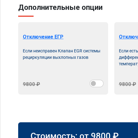
Дополнительные опции
Отключение ЕГР
Отключ
Если неисправен Клапан EGR системы
Если ест
рециркуляции выхлопных газов
дифферен
температ
9800 ₽
9800 ₽
Стоимость: от
9800
₽