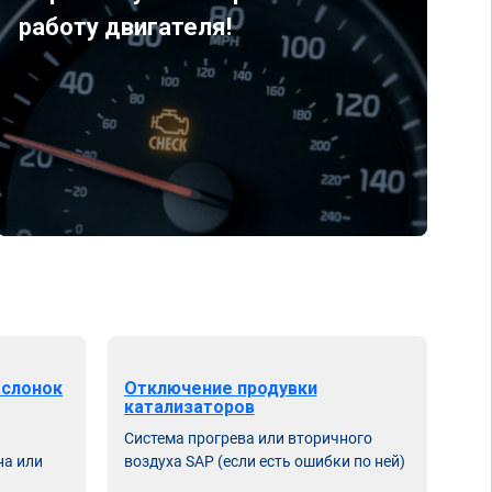
работу двигателя!
аслонок
Отключение продувки
катализаторов
Система прогрева или вторичного
на или
воздуха SAP (если есть ошибки по ней)