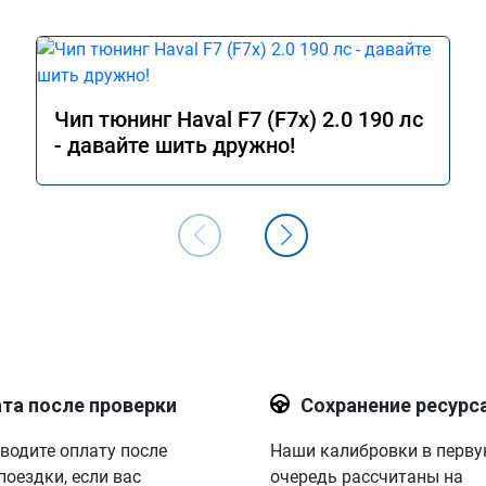
7,3 до 8 л, но 
 от 9 до 12. Работы 
иха, ул. Третьяка, 1Б
Чип тюнинг Haval F7 (F7x) 2.0 190 лс
- давайте шить дружно!
та после проверки
Сохранение ресурс
водите оплату после
Наши калибровки в перв
поездки, если вас
очередь рассчитаны на