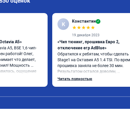
 850 оценок
Константин
✓
К
★
★
★
★
★
19 декабря 2023
Octavia A5»
«Чип тюнинг, прошивка Евро 2,
via A5, BSE 1,6 чип-
отключение егр AdBlue»
н работой! Олег, 
Обратился к ребятам, чтобы сделать 
имает что делает, 
Stage1 на Октавия А5 1.4 TSI. По врем
снил! Мощность 
прошивка заняла не более 30 мин. 
авилась, ощущение 
Результатом остался доволен, 
 переехал жить на 
автомобиль как будто немного по-дру
Читать полностью
, авто при разгоне 
начал дышать. Подрыв с низов стал б
во, педаль 
интересен. Все грамотно объяснили и 
чувствительно стала 
рассказали.
ние водителя 
упы при ускорении в 
00 км. Одним словом 
а обслуживании 16 
тзыв 3 декабря 2024. 
зменился при 