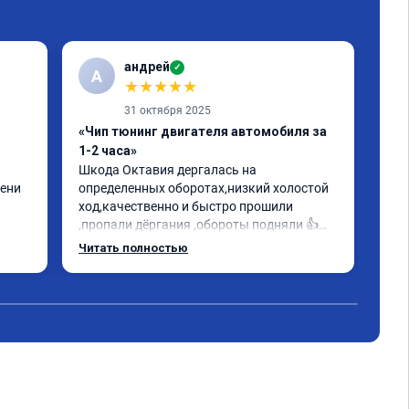
андрей
✓
А
★
★
★
★
★
31 октября 2025
«Чип тюнинг двигателя автомобиля за
«Пр
1-2 часа»
Евр
Шкода Октавия дергалась на 
Все
ени 
определенных оборотах,низкий холостой 
oct
ход,качественно и быстро прошили 
ощу
,пропали дёргания ,обороты подняли 👍
Мал
гому 
прислали сертификат данной 
объ
Читать полностью
Чит
олее 
прошивки.Заплатил как в 
иск
объявлении.Советую✊
мог 
Рек