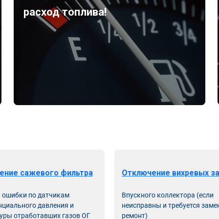
расход топлива!
ение сажевого фильтра
Отключение вихревых з
ь ошибки по датчикам
Впускного коллектора (если
циального давления и
неисправны и требуется заме
уры отработавших газов ОГ
ремонт)