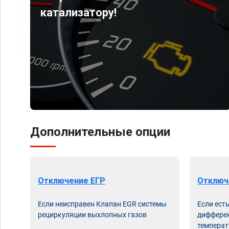
катализатору!
Дополнительные опции
Отключение ЕГР
Отключ
Если неисправен Клапан EGR системы
Если ест
рециркуляции выхлопных газов
дифферен
температ