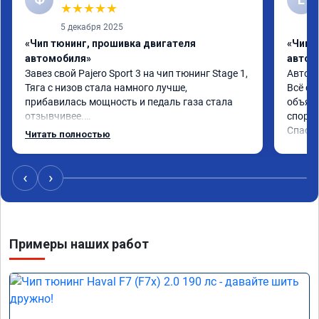
★
★
★
★
★
5 декабря 2025
«Чип тюнинг, прошивка двигателя
«Чип 
автомобиля»
автом
Завез свой Pajero Sport 3 на чип тюнинг Stage 1,

Автомо
Тяга с низов стала намного лучше, 
Всё сд
прибавилась мощность и педаль газа стала 
объясн
отзывчивее.

спорто
Спаси
Читать полностью
Рекомендую ребят, делают свою работу 
качественно!

Читал что в Австралии при покупке этих 
‹
›
машин сразу делают чип тюнинг, чтобы не 
было провалов.

Завтра везу X7 на чип, Там по цифрам 
Примеры наших работ
результаты должны быть еще лучше)