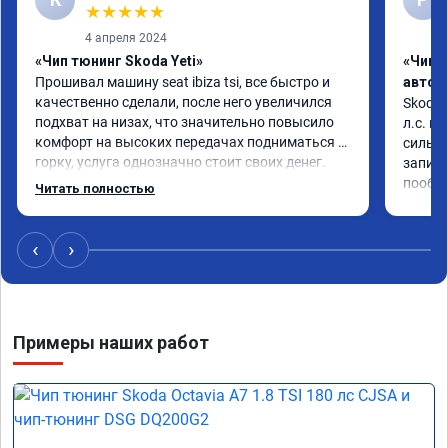
★
★
★
★
★
4 апреля 2024
«Чип тюнинг Skoda Yeti»
«Чип 
Прошивал машину seat ibiza tsi, все быстро и 
автом
качественно сделали, после него увеличился 
Skoda 
подхват на низах, что значительно повысило 
л.с. м
комфорт на высоких передачах подниматься в 
сильне
горку, услуга однозначно стоит своих денег.
записи
пообщ
Читать полностью
‹
›
Примеры наших работ