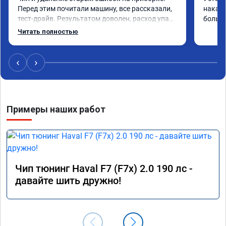
Перед этим почитали машину, все рассказали, 
накат 
тест-драйв. Результатом доволен, расход упал, 
большо
машина стала еще чуть бодрее)
Читать полностью
‹
›
Примеры наших работ
Чип тюнинг Haval F7 (F7x) 2.0 190 лс -
давайте шить дружно!