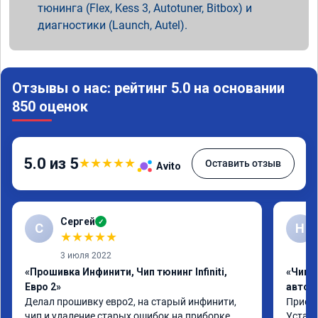
тюнинга (Flex, Kess 3, Autotuner, Bitbox) и
диагностики (Launch, Autel).
Отзывы о нас: рейтинг 5.0 на основании
850 оценок
5.0 из 5
★
★
★
★
★
Оставить отзыв
Avito
Сергей
✓
С
Н
★
★
★
★
★
3 июля 2022
«Прошивка Инфинити, Чип тюнинг Infiniti,
«Чип 
Евро 2»
автом
Делал прошивку евро2, на старый инфинити, 
Приеха
чип и удаление старых ошибок на приборке. 
Устано