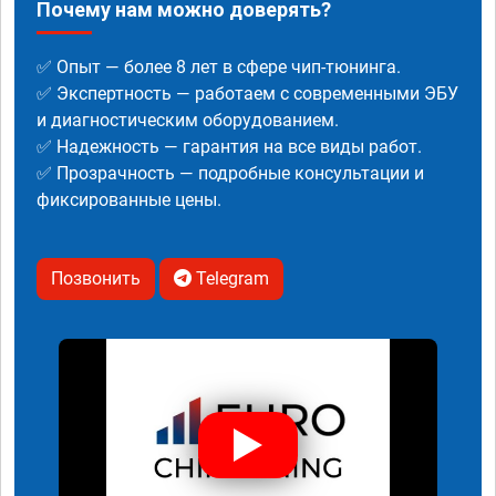
Почему нам можно доверять?
✅ Опыт — более 8 лет в сфере чип-тюнинга.
✅ Экспертность — работаем с современными ЭБУ
и диагностическим оборудованием.
✅ Надежность — гарантия на все виды работ.
✅ Прозрачность — подробные консультации и
фиксированные цены.
Позвонить
Telegram