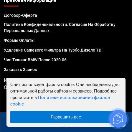
Правовая информация
Договор-Оферта
Политика Конфиденциальности. Согласие На Обработку
Персональных Данных.
Формы Оплаты
Удаление Сажевого Фильтра На Турбо Дизеле TDI
Чип Тюнинг BMW После 2020.06
Заказать Звонок
ИП Смирнов Георгий Павлович. ИНН 781302555843,
Сайт использует файлы cookie. Они необходимы для
ОГРНИП 324470400032610
оптимальной работы сайтов и сервисов. Подробнее
прочитайте в
Политике использования файлов
cookie
Разрешить все
© 2010 - 2026 Чип тюнинг в Пензе - Автосервис "Евро
Чип Тюнинг"