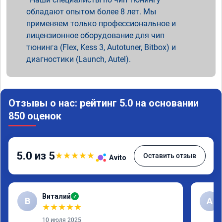
обладают опытом более 8 лет. Мы
применяем только профессиональное и
лицензионное оборудование для чип
тюнинга (Flex, Kess 3, Autotuner, Bitbox) и
диагностики (Launch, Autel).
Отзывы о нас: рейтинг 5.0 на основании
850 оценок
5.0 из 5
★
★
★
★
★
Оставить отзыв
Avito
Виталий
✓
В
А
★
★
★
★
★
10 июля 2025