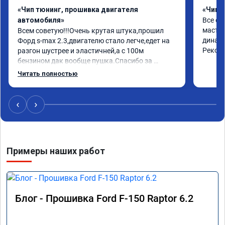
«Чип тюнинг, прошивка двигателя
«Чип 
автомобиля»
Все от
мастер
Всем советую!!!Очень крутая штука,прошил 
динами
Форд s-max 2.3,двигателю стало легче,едет на 
Реком
разгон шустрее и эластичней,а с 100м 
бензином дак вообще пушка.Спасибо за 
работу,за эмоции.Желаю здоровья,развития и 
Читать полностью
процветания.Отдельно спасибо за сертификат-
скидку,буду рекомендовать друзьям и 
знакомым.
‹
›
Примеры наших работ
Блог - Прошивка Ford F-150 Raptor 6.2