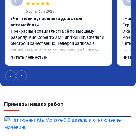
★
★
★
★
★
5 сентября 2025
«Чип тюнинг, прошивка двигателя
«Чип 
автомобиля»
Егр Ad
Прекрасный специалист! Всё по высшему 
Оказал
разряду. Кия Соренто XM чип тюнинг. Сделали 
мочеви
быстро и качественно. Телефон записал в 
четко.
записную книжку, всем рекомендую! Еще вот 
получи
поеду в ближайшее дни брата Мазду 6 2016 год 
Доволе
Читать полностью
Читать
отгоню на чип тюнинг.
или не
‹
›
Примеры наших работ