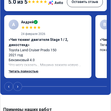
5.0 из 5
★
★
★
★
★
Оставить отзыв
Avito
Андрей
✓
А
В
★
★
★
★
★
24 февраля 2026
«Чип тюнинг двигателя Stage 1 / 2,
«Чип т
диностенд»
Тяга с
покаж
Toyota Land Cruiser Prado 150

2021 год

Бензиновый 4.0

Что могу сказать… Машина зажила новую 
жизнь)

Читать полностью
Я, конечно, ожидал что что-то поменяется, но 
реальность превзошла ожидания.

Самое заметное - машина стала лучше 
‹
›
отзываться на педаль газа и тянуть с низов.

Пропали легкие удары в коробе при резком 
ускорении или при переключении передач. 
Двигатель стал более эластичный.

Примеры наших работ
Жалею что не прошил сразу при покупке)
