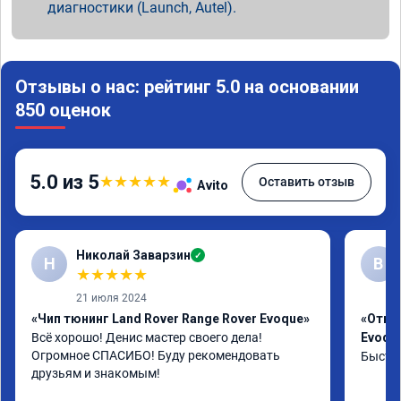
диагностики (Launch, Autel).
Отзывы о нас: рейтинг 5.0 на основании
850 оценок
5.0 из 5
★
★
★
★
★
Оставить отзыв
Avito
Николай Заварзин
✓
Н
В
★
★
★
★
★
21 июля 2024
«Чип тюнинг Land Rover Range Rover Evoque»
«Отклю
Всё хорошо! Денис мастер своего дела! 
Evoqu
Огромное СПАСИБО! Буду рекомендовать 
Быстро
друзьям и знакомым!