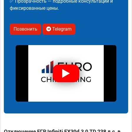
✅ Прозрачность — подробные консультации и
фиксированные цены.
Позвонить
Telegram
Отключение ЕГР Infiniti FX30d 3.0 TD 238 л.с. в