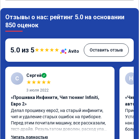
Отзывы о нас: рейтинг 5.0 на основании
850 оценок
5.0 из 5
★
★
★
★
★
Оставить отзыв
Avito
Сергей
✓
С
Н
★
★
★
★
★
3 июля 2022
«Прошивка Инфинити, Чип тюнинг Infiniti,
«Чип 
Евро 2»
автом
Делал прошивку евро2, на старый инфинити, 
Приеха
чип и удаление старых ошибок на приборке. 
Устано
Перед этим почитали машину, все рассказали, 
накат 
тест-драйв. Результатом доволен, расход упал, 
большо
машина стала еще чуть бодрее)
Читать полностью