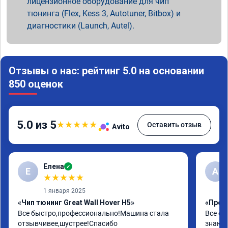
лицензионное оборудование для чип
тюнинга (Flex, Kess 3, Autotuner, Bitbox) и
диагностики (Launch, Autel).
Отзывы о нас: рейтинг 5.0 на основании
850 оценок
5.0 из 5
★
★
★
★
★
Оставить отзыв
Avito
Елена
✓
Е
А
★
★
★
★
★
1 января 2025
«Чип тюнинг Great Wall Hover H5»
«Проши
Все быстро,профессионально!Машина стала 
Все от
отзывчивее,шустрее!Спасибо
знают 