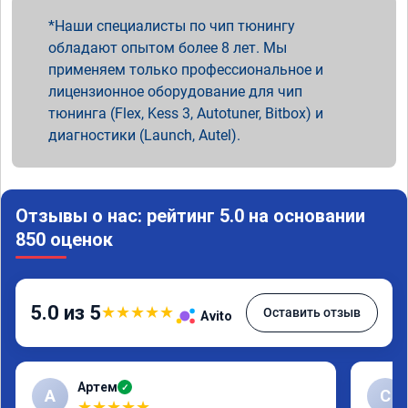
Наши специалисты по чип тюнингу
обладают опытом более 8 лет. Мы
применяем только профессиональное и
лицензионное оборудование для чип
тюнинга (Flex, Kess 3, Autotuner, Bitbox) и
диагностики (Launch, Autel).
Отзывы о нас: рейтинг 5.0 на основании
850 оценок
5.0 из 5
★
★
★
★
★
Оставить отзыв
Avito
Артем
✓
А
С
★
★
★
★
★