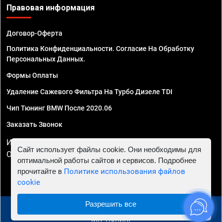
Правовая информация
Договор-Оферта
Политика Конфиденциальности. Согласие На Обработку
Персональных Данных.
Формы Оплаты
Удаление Сажевого Фильтра На Турбо Дизеле TDI
Чип Тюнинг BMW После 2020.06
Заказать Звонок
ИП Смирнов Георгий Павлович. ИНН 781302555843,
Сайт использует файлы cookie. Они необходимы для
ОГРНИП 324470400032610
оптимальной работы сайтов и сервисов. Подробнее
прочитайте в
Политике использования файлов
cookie
Разрешить все
© 2010 - 2026 Чип тюнинг в Пензе - Автосервис "Евро
Чип Тюнинг"