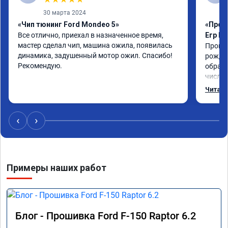
30 марта 2024
«Чип тюнинг Ford Mondeo 5»
«Прош
Все отлично, приехал в назначенное время, 
Егр М
мастер сделал чип, машина ожила, появилась 
Прошил
динамика, задушенный мотор ожил. Спасибо! 
рожден
Рекомендую.
обрати
число,
важно 
Читать
котора
Обнови
братиш
‹
›
машина
рекаме
Примеры наших работ
Блог - Прошивка Ford F-150 Raptor 6.2