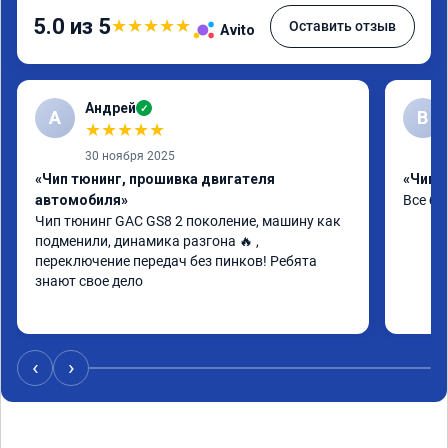
5.0 из 5
★
★
★
★
★
Оставить отзыв
Avito
Андрей
✓
А
В
★
★
★
★
★
30 ноября 2025
«Чип тюнинг, прошивка двигателя
«Чип т
автомобиля»
Все бы
Чип тюнинг GAC GS8 2 поколение, машину как 
подменили, динамика разгона 🔥 , 
переключение передач без пинков! Ребята 
знают свое дело
‹
›