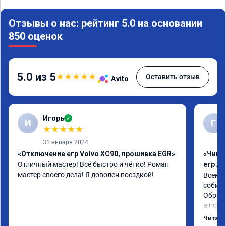
Отзывы о нас: рейтинг 5.0 на основании
850 оценок
5.0 из 5
★
★
★
★
★
Оставить отзыв
Avito
Игорь
✓
И
Г
★
★
★
★
★
31 января 2024
«Отключение егр Volvo XC90, прошивка EGR»
«Чип 
Отличный мастер! Всё быстро и чётко! Роман 
егр Ad
мастер своего дела! Я доволен поездкой!
Всем д
собира
Обрати
в подр
Приеха
Читать
готово