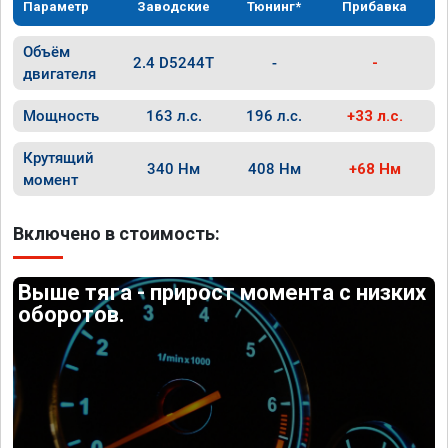
Параметр
Заводские
Тюнинг*
Прибавка
Объём
2.4 D5244T
-
-
двигателя
Мощность
163 л.с.
196 л.с.
+33 л.с.
Крутящий
340 Нм
408 Нм
+68 Нм
момент
Включено в стоимость:
Выше тяга - прирост момента с низких
оборотов.