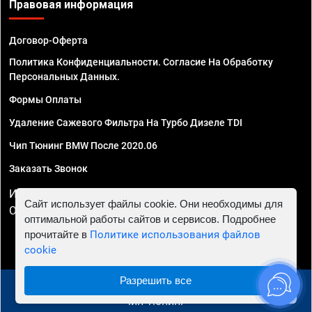
Правовая информация
Договор-Оферта
Политика Конфиденциальности. Согласие На Обработку
Персональных Данных.
Формы Оплаты
Удаление Сажевого Фильтра На Турбо Дизеле TDI
Чип Тюнинг BMW После 2020.06
Заказать Звонок
ИП Смирнов Георгий Павлович. ИНН 781302555843,
Сайт использует файлы cookie. Они необходимы для
ОГРНИП 324470400032610
оптимальной работы сайтов и сервисов. Подробнее
прочитайте в
Политике использования файлов
cookie
Разрешить все
© 2010 - 2026 Чип тюнинг в Пензе - Автосервис "Евро
Чип Тюнинг"