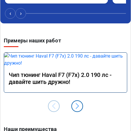
дали г
своё д
‹
›
Примеры наших работ
Чип тюнинг Haval F7 (F7x) 2.0 190 лс -
давайте шить дружно!
Наши преимущества