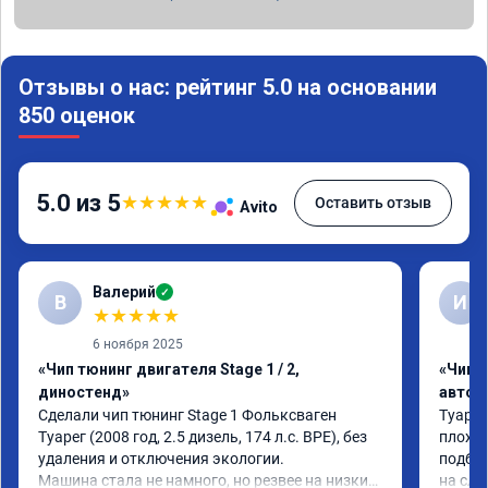
Отзывы о нас: рейтинг 5.0 на основании
850 оценок
5.0 из 5
★
★
★
★
★
Оставить отзыв
Avito
Валерий
✓
В
И
★
★
★
★
★
6 ноября 2025
«Чип тюнинг двигателя Stage 1 / 2,
«Чип 
диностенд»
автом
Сделали чип тюнинг Stage 1 Фольксваген 
Туарег
Туарег (2008 год, 2.5 дизель, 174 л.с. BPE), без 
плохо 
удаления и отключения экологии.

подбеш
Машина стала не намного, но резвее на низких 
на сле