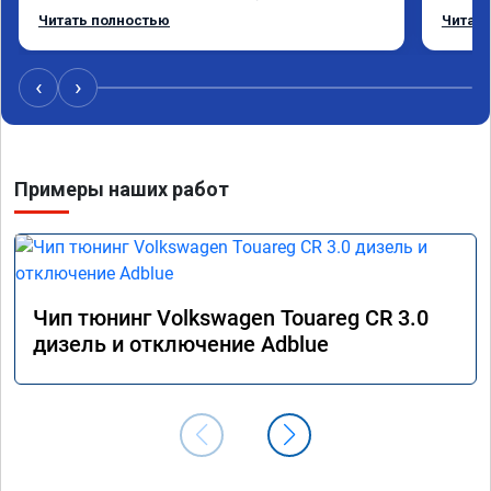
оборотах и на скорости после 100 км/ч при 
реальн
Читать полностью
Читать
обгонах.

честно
Отклик при нажатии на педаль акселератора 
сократился.

‹
›
Расход топлива не увеличился.

Получил что хотел. Рекомендую.
Примеры наших работ
Чип тюнинг Volkswagen Touareg CR 3.0
дизель и отключение Adblue