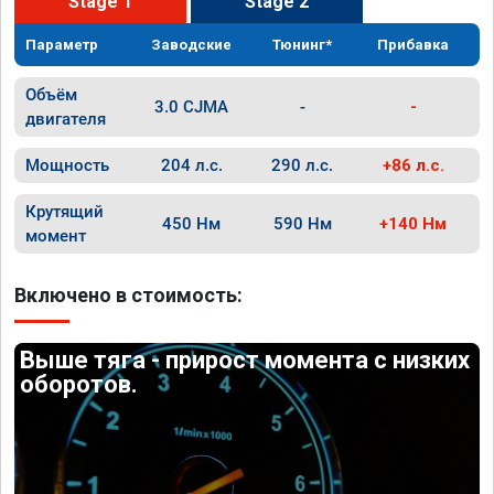
Stage 1
Stage 2
Параметр
Заводские
Тюнинг*
Прибавка
Объём
3.0 CJMA
-
-
двигателя
Мощность
204 л.с.
290 л.с.
+86 л.с.
Крутящий
450 Нм
590 Нм
+140 Нм
момент
Включено в стоимость:
Выше тяга - прирост момента с низких
оборотов.