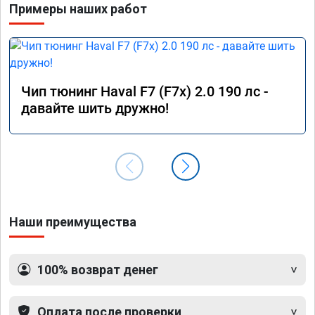
Примеры наших работ
Расход топлива немного снизился при 
спокойной езде, но при активной — вырас, так 
как двигатель лучше «крутится».

Работа была выполнена быстро и 
качественно. Номер сертификата А012056 от 
Чип тюнинг Haval F7 (F7x) 2.0 190 лс -
17.01.26. Огромное спасибо команде за 
давайте шить дружно!
профессионализм!
Наши преимущества
100% возврат денег
Оплата после проверки