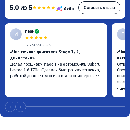
5.0 из 5
★
★
★
★
★
Оставить отзыв
Avito
Иван
✓
И
Г
★
★
★
★
★
19 ноября 2025
«Чип тюнинг двигателя Stage 1 / 2,
«Чип 
диностенд»
автом
Делал прошивку stage 1 на автомобиль Subaru 
Отличн
Levorg 1.6 170л .Сделали быстро ,качественно, 
Chery 
работой доволен ,машина стала поинтереснее !
появил
провал
режиме
Читать
профес
Рекоме
‹
›