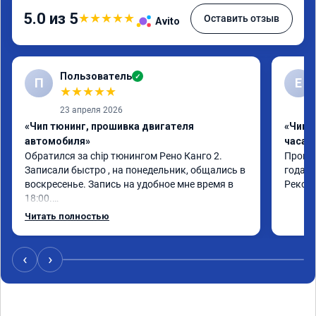
5.0 из 5
★
★
★
★
★
Оставить отзыв
Avito
Пользователь
✓
П
Е
★
★
★
★
★
23 апреля 2026
«Чип тюнинг, прошивка двигателя
«Чип 
автомобиля»
часа»
Обратился за chip тюнингом Рено Канго 2.

Прошив
Записали быстро , на понедельник, общались в 
года. 
воскресенье. Запись на удобное мне время в 
Реком
18:00.

Работу выполнили за 30 минут, качественно, 
Читать полностью
эффектом доволен. Спасибо 🤝
‹
›