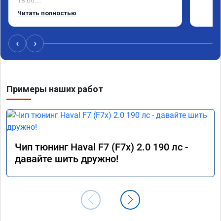
18:00.

Работу выполнили за 30 минут, качественно, 
Читать полностью
эффектом доволен. Спасибо 🤝
‹
›
Примеры наших работ
Чип тюнинг Haval F7 (F7x) 2.0 190 лс -
давайте шить дружно!