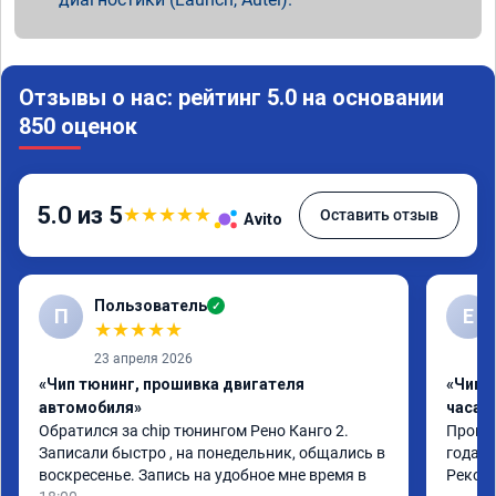
Отзывы о нас: рейтинг 5.0 на основании
850 оценок
5.0 из 5
★
★
★
★
★
Оставить отзыв
Avito
Пользователь
✓
П
Е
★
★
★
★
★
23 апреля 2026
«Чип тюнинг, прошивка двигателя
«Чип 
автомобиля»
часа»
Обратился за chip тюнингом Рено Канго 2.

Прошив
Записали быстро , на понедельник, общались в 
года. 
воскресенье. Запись на удобное мне время в 
Реком