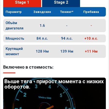
Stage 1
Stage 2
Параметр
Заводские
Тюнинг*
Прибавка
Объём
1.6
-
-
двигателя
Мощность
84 л.с.
94 л.с.
+10 л.с.
Крутящий
128 Нм
139 Нм
+11 Нм
момент
Включено в стоимость:
Выше тяга - прирост момента с низких
оборотов.