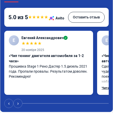
5.0 из 5
★
★
★
★
★
Оставить отзыв
Avito
Евгений Александрович
✓
Е
Е
★
★
★
★
★
20 ноября 2025
«Чип тюнинг двигателя автомобиля за 1-2
«Чип 
часа»
автом
Прошивка Stage 1 Рено Дастер 1.5 дизель 2021 
Сделал
года. Пропали провалы. Результатом доволен. 
чудес,
Рекомендую!
поехал
наблюд
профе
Читать
‹
›