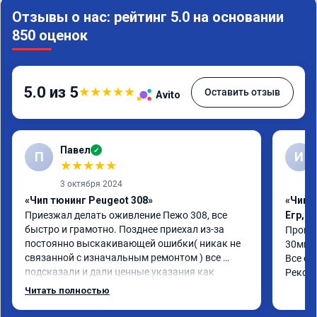
Отзывы о нас: рейтинг 5.0 на основании
850 оценок
5.0 из 5
★
★
★
★
★
Оставить отзыв
Avito
Павел
✓
П
И
★
★
★
★
★
3 октября 2024
«Чип тюнинг Peugeot 308»
«Чип 
Приезжал делать оживление Пежо 308, все 
Егр, 
быстро и грамотно. Позднее приехал из-за 
Прошил
постоянно выскакивающей ошибки( никак не 
30мин.
связанной с изначальным ремонтом ) все 
Все об
подсказали и дали ценные указания как 
Реком
поступить. Категорически рекомендую данную 
Читать полностью
компанию для сотрудничества. 🤝🏼 буду 
ездить. Олько сюда