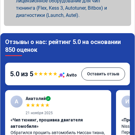
лицензионное оборудование для чип
тюнинга (Flex, Kess 3, Autotuner, Bitbox) и
диагностики (Launch, Autel).
Отзывы о нас: рейтинг 5.0 на основании
850 оценок
5.0 из 5
★
★
★
★
★
Оставить отзыв
Avito
Анатолий
✓
А
И
★
★
★
★
★
21 ноября 2025
«Чип тюнинг, прошивка двигателя
«Проши
автомобиля»
Nissan 
Перепр
Обратился прошить автомобиль Ниссан тиана, 