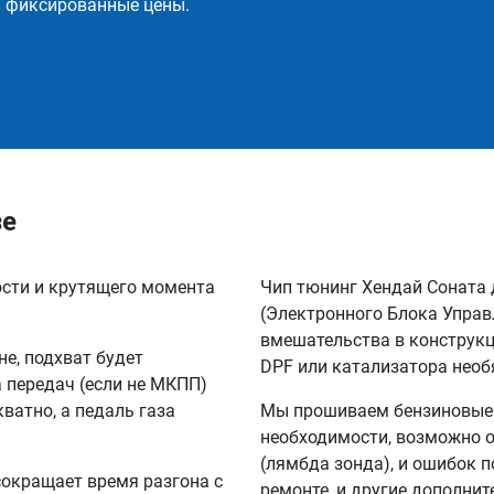
и фиксированные цены.
зе
ости и крутящего момента
Чип тюнинг Хендай Соната 
(Электронного Блока Управ
вмешательства в конструкц
не, подхват будет
DPF или катализатора необ
а передач (если не МКПП)
кватно, а педаль газа
Мы прошиваем бензиновые и
необходимости, возможно о
(лямбда зонда), и ошибок п
сокращает время разгона с
ремонте, и другие дополни