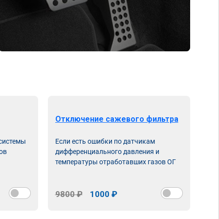
Отключение сажевого фильтра
От
 системы
Если есть ошибки по датчикам
Впу
ов
дифференциального давления и
неи
температуры отработавших газов ОГ
9800 ₽
1000 ₽
98