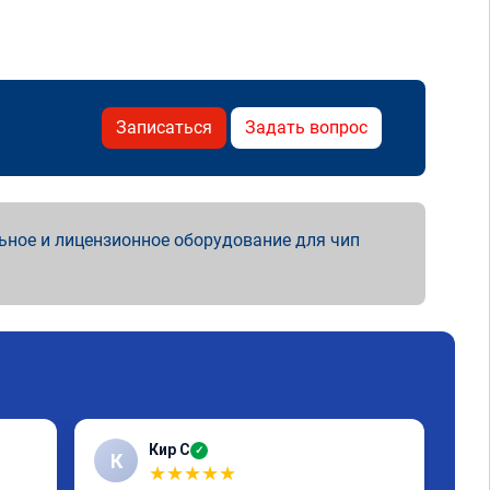
Записаться
Задать вопрос
ьное и лицензионное оборудование для чип
Кир С
✓
К
Э
★
★
★
★
★