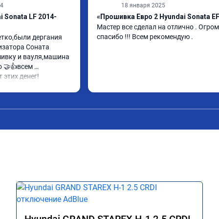
24
18 января 2025
 Sonata LF 2014-
«Прошивка Евро 2 Hyundai Sonata E
Мастер все сделал на отлично . Огром
спасибо !!! Всем рекомендую .
етко,были дергания 
затора Соната 
ивку и вауля,машина 
 🤝👍всем 
 этих денег!