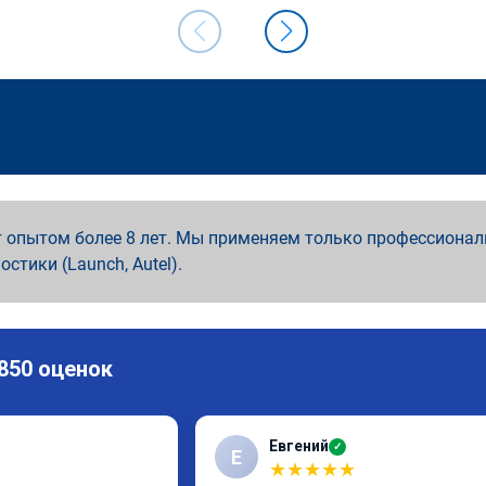
 опытом более 8 лет. Мы применяем только профессионал
ностики (Launch, Autel).
 850 оценок
Евгений
✓
Е
★
★
★
★
★