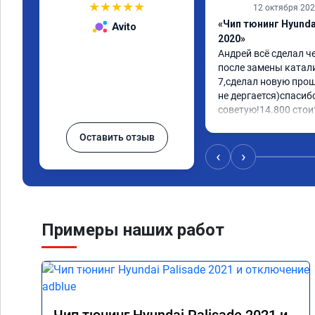
★
★
★
★
★
12 октября 20
«Чип тюнинг Hyundai
Avito
2020»
Андрей всё сделал ч
после замены катали
7,сделал новую прош
не дергается)спасибо
советую!14.800 стоит
Оставить отзыв
‹
›
Примеры наших работ