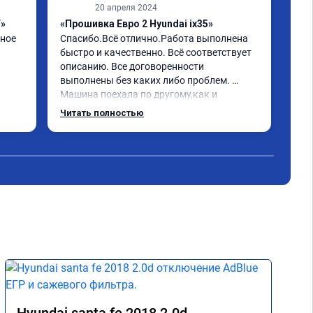
20 апреля 2024
F»
«Прошивка Евро 2 Hyundai ix35»
«Чи
ное 
Спасибо.Всё отлично.Работа выполнена 
отк
быстро и качественно. Всё соответствует 
Все
описанию. Все договоренности 
У ме
выполнены без каких либо проблем. 
зна
Машина поехала по другому,как и 
это
обещали. Всё понравилось. Рекомендую 
газ
Читать полностью
Чит
данную компанию.
фил
Обр
все 
Хор
как
свя
Гла
пое
дви
ман
В о
пря