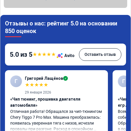
Отзывы о нас: рейтинг 5.0 на основании
850 оценок
5.0 из 5
★
★
★
★
★
Оставить отзыв
Avito
Григорий Лащёнов
✓
Г
Г
★
★
★
★
★
29 января 2026
«Чип тюнинг, прошивка двигателя
«Чип 
автомобиля»
егр Ad
Отличная работа! Обращался за чип-тюнингом 
Всем д
Chery Tiggo 7 Pro Max. Машина преобразилась: 
собира
появилась уверенная тяга с низов, исчезли 
Обрати
провалы при разгоне. Расход в спокойном 
в подр