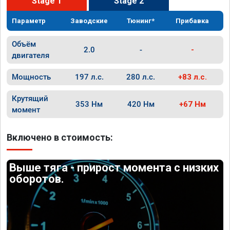
Stage 1
Stage 2
Параметр
Заводские
Тюнинг*
Прибавка
Объём
2.0
-
-
двигателя
Мощность
197 л.с.
280 л.с.
+83 л.с.
Крутящий
353 Нм
420 Нм
+67 Нм
момент
Включено в стоимость:
Выше тяга - прирост момента с низких
оборотов.