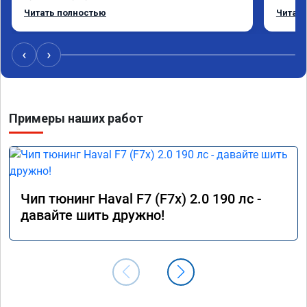
режиме даже немного снизился. Все сделали 
Приеха
Читать полностью
Читать
профессионально, с подробной консультацией. 
готово
Рекомендую всем, кто сомневается.
дали г
своё д
‹
›
Примеры наших работ
Чип тюнинг Haval F7 (F7x) 2.0 190 лс -
давайте шить дружно!