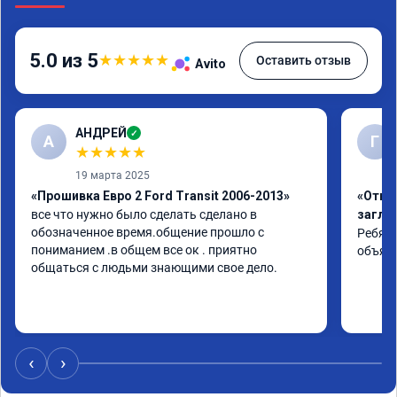
5.0 из 5
★
★
★
★
★
Оставить отзыв
Avito
АНДРЕЙ
✓
А
Г
★
★
★
★
★
19 марта 2025
«Прошивка Евро 2 Ford Transit 2006-2013»
«Отклю
все что нужно было сделать сделано в 
заглу
обозначенное время.общение прошло с 
Ребята
пониманием .в общем все ок . приятно 
объяс
общаться с людьми знающими свое дело.
‹
›