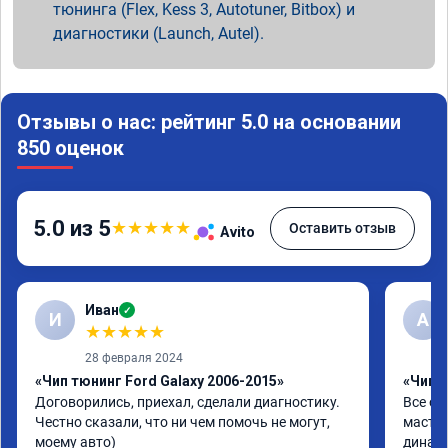
тюнинга (Flex, Kess 3, Autotuner, Bitbox) и
диагностики (Launch, Autel).
Отзывы о нас: рейтинг 5.0 на основании
850 оценок
5.0 из 5
★
★
★
★
★
Оставить отзыв
Avito
Иван
✓
И
А
★
★
★
★
★
28 февраля 2024
«Чип тюнинг Ford Galaxy 2006-2015»
«Чип 
Договорились, приехал, сделали диагностику. 
Все от
Честно сказали, что ни чем помочь не могут, 
мастер
моему авто)
динами