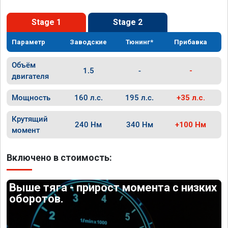
Stage 1
Stage 2
Параметр
Заводские
Тюнинг*
Прибавка
Объём
1.5
-
-
двигателя
Мощность
160 л.с.
195 л.с.
+35 л.с.
Крутящий
240 Нм
340 Нм
+100 Нм
момент
Включено в стоимость:
Выше тяга - прирост момента с низких
оборотов.