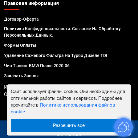
Правовая информация
Договор-Оферта
Политика Конфиденциальности. Согласие На Обработку
Персональных Данных.
Формы Оплаты
Удаление Сажевого Фильтра На Турбо Дизеле TDI
Чип Тюнинг BMW После 2020.06
Заказать Звонок
ИП Смирнов Георгий Павлович. ИНН 781302555843,
Сайт использует файлы cookie. Они необходимы для
ОГРНИП 324470400032610
оптимальной работы сайтов и сервисов. Подробнее
прочитайте в
Политике использования файлов
cookie
Разрешить все
© 2010 - 2026 Чип тюнинг в Пензе - Автосервис "Евро
Чип Тюнинг"