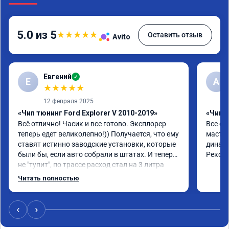
5.0 из 5
★
★
★
★
★
Оставить отзыв
Avito
Евгений
✓
Е
А
★
★
★
★
★
12 февраля 2025
«Чип тюнинг Ford Explorer V 2010-2019»
«Чип 
Всё отлично! Часик и все готово. Эксплорер 
Все от
теперь едет великолепно!)) Получается, что ему 
мастер
ставят истинно заводские установки, которые 
динами
были бы, если авто собрали в штатах. И теперь 
Реком
не "тупит", по трассе расход стал на 3 литра 
ниже! По городу меньше, если ездить как до 
Читать полностью
прошивки. Но в том то и дело, что теперь 
ездить как до прошивки не охота!)) В общем, 
доволен!))
‹
›