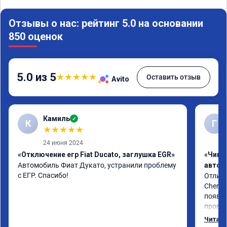
Отзывы о нас: рейтинг 5.0 на основании
850 оценок
5.0 из 5
★
★
★
★
★
Оставить отзыв
Avito
Камиль
✓
К
Г
★
★
★
★
★
24 июня 2024
«Отключение егр Fiat Ducato, заглушка EGR»
«Чип 
Автомобиль Фиат Дукато, устранили проблему 
автом
с ЕГР. Спасибо!
Отличн
Chery 
появил
провал
режиме
Читать
профес