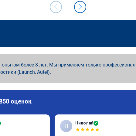
 опытом более 8 лет. Мы применяем только профессионал
ностики (Launch, Autel).
 850 оценок
Николай
✓
Н
★
★
★
★
★