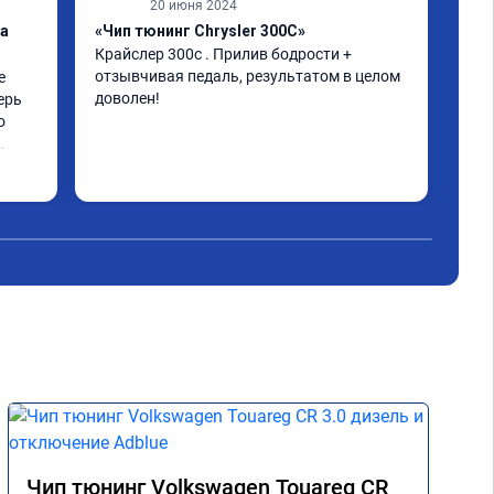
20 июня 2024
ка
«Чип тюнинг Chrysler 300C»
«От
Крайслер 300с . Прилив бодрости + 
заг
отзывчивая педаль, результатом в целом 
 
Все
доволен!
ерь 
 
Чип тюнинг Volkswagen Touareg CR