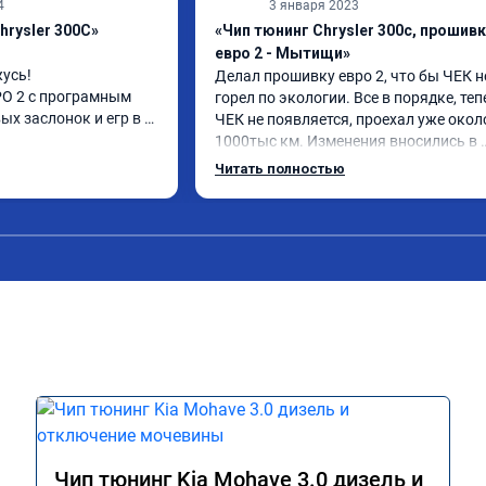
4
3 января 2023
hrysler 300C»
«Чип тюнинг Chrysler 300c, прошив
евро 2 - Мытищи»
усь!

Делал прошивку евро 2, что бы ЧЕК не
О 2 с програмным 
горел по экологии. Все в порядке, теп
х заслонок и егр в 
ЧЕК не появляется, проехал уже около
1000тыс км. Изменения вносились в 
расход топлива 
родную прошивку, потом программу 
Читать полностью
и. Понятно,что 
закачали обратно. Рекомендую.
осле физического 
аслонок в аварийном 
ния их расход 
м сейчас.

ромное спасибо!!!!

Чип тюнинг Kia Mohave 3.0 дизель и