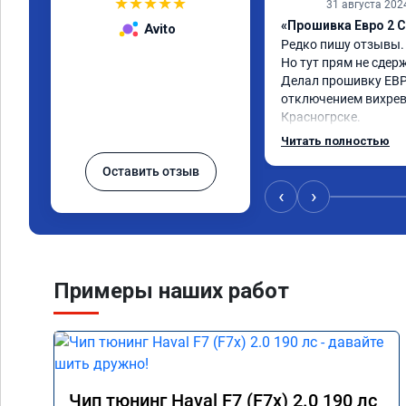
★
★
★
★
★
31 августа 202
«Прошивка Евро 2 C
Avito
Редко пишу отзывы.

Но тут прям не сдерж
Делал прошивку ЕВР
отключением вихревы
Красногрске.

Все прошло отлично,
Читать полностью
упал,провалы изчезл
Оставить отзыв
двигатель работал п
удаления вихревых з
‹
›
режиме,но и до удале
топлива был выше че
Я доволен,мастеру ог
Команда у них топ!!!
Примеры наших работ
Чип тюнинг Haval F7 (F7x) 2.0 190 лс