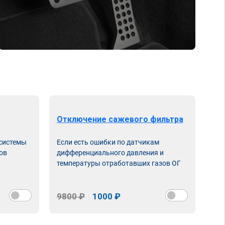
Отключение сажевого фильтра
От
 системы
Если есть ошибки по датчикам
Впу
ов
дифференциального давления и
неи
температуры отработавших газов ОГ
9800 ₽
1000 ₽
98