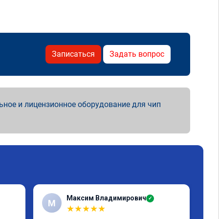
Записаться
Задать вопрос
ьное и лицензионное оборудование для чип
Максим Владимирович
✓
М
А
★
★
★
★
★