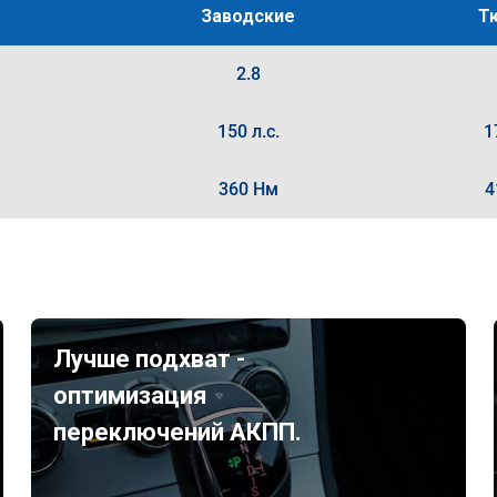
Заводские
Т
2.8
150 л.с.
1
360 Нм
4
Лучше подхват -
оптимизация
переключений АКПП.