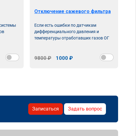
Отключение сажевого фильтра
От
 системы
Если есть ошибки по датчикам
Впу
ов
дифференциального давления и
неи
температуры отработавших газов ОГ
9800 ₽
1000 ₽
98
Записаться
Задать вопрос