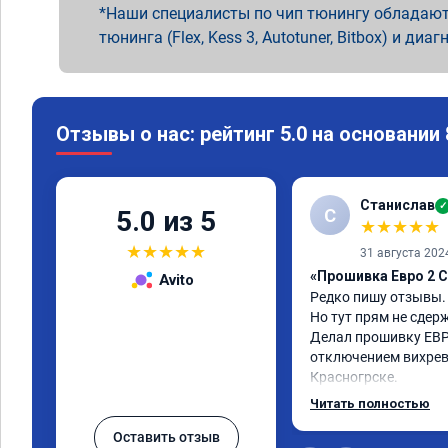
Наши специалисты по чип тюнингу обладают
тюнинга (Flex, Kess 3, Autotuner, Bitbox) и диаг
Отзывы о нас: рейтинг 5.0 на основании
Станислав
✓
С
5.0 из 5
★
★
★
★
★
★
★
★
★
★
31 августа 202
«Прошивка Евро 2 C
Avito
Редко пишу отзывы.

Но тут прям не сдерж
Делал прошивку ЕВР
отключением вихревы
Красногрске.

Все прошло отлично,
Читать полностью
упал,провалы изчезл
Оставить отзыв
двигатель работал п