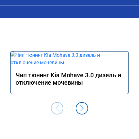
аслонок в аварийном 
ния их расход 
м сейчас.

ромное спасибо!!!!

Чип тюнинг Kia Mohave 3.0 дизель и
отключение мочевины