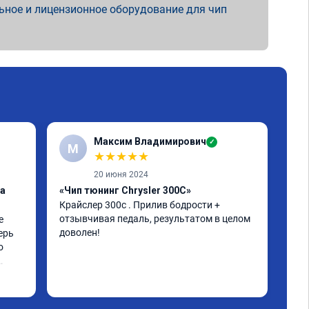
ьное и лицензионное оборудование для чип
Максим Владимирович
✓
М
А
★
★
★
★
★
20 июня 2024
ка
«Чип тюнинг Chrysler 300C»
«От
Крайслер 300с . Прилив бодрости + 
заг
отзывчивая педаль, результатом в целом 
 
Все
доволен!
ерь 
 