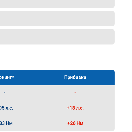
юнинг*
Прибавка
-
-
95 л.с.
+18 л.с.
83 Нм
+26 Нм