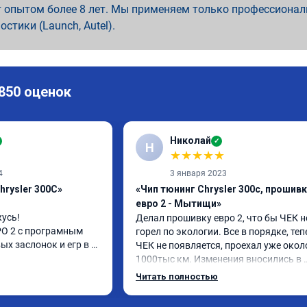
 опытом более 8 лет. Мы применяем только профессионал
ностики (Launch, Autel).
 850 оценок
Николай
✓
Н
★
★
★
★
★
4
3 января 2023
hrysler 300C»
«Чип тюнинг Chrysler 300c, прошив
евро 2 - Мытищи»
усь!

Делал прошивку евро 2, что бы ЧЕК не
О 2 с програмным 
горел по экологии. Все в порядке, теп
х заслонок и егр в 
ЧЕК не появляется, проехал уже около
1000тыс км. Изменения вносились в 
расход топлива 
родную прошивку, потом программу 
Читать полностью
и. Понятно,что 
закачали обратно. Рекомендую.
осле физического 