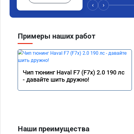
удаления вихревых з
‹
›
режиме,но и до удале
топлива был выше че
Я доволен,мастеру ог
Команда у них топ!!!
Примеры наших работ
Чип тюнинг Haval F7 (F7x) 2.0 190 лс
- давайте шить дружно!
Наши преимущества