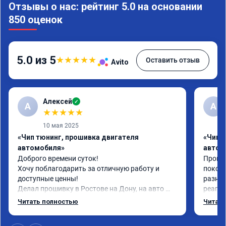
Отзывы о нас: рейтинг 5.0 на основании
850 оценок
5.0 из 5
★
★
★
★
★
Оставить отзыв
Avito
Алексей
✓
А
А
★
★
★
★
★
10 мая 2025
«Чип тюнинг, прошивка двигателя
«Чип 
автомобиля»
автом
Доброго времени суток!

Прошил
Хочу поблагодарить за отличную работу и 
поколе
доступные ценны!

разниц
Делал прошивку в Ростове на Дону, на авто 
реагир
шевроле круз 1.8 (141 л.с)с акпп 2013г.в.

спокой
Читать полностью
Читать
Залили стэйдж 1; евро 2 и холодный термостат 
полно
и всё это за 13800 рублей, цена просто сказка, 