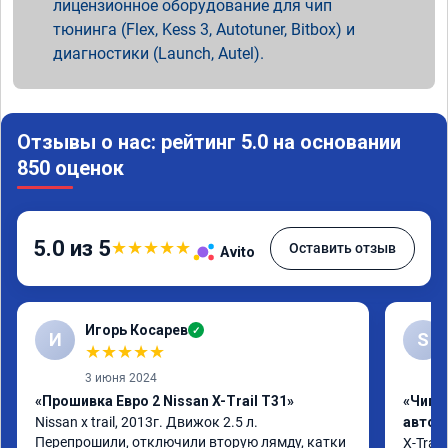
лицензионное оборудование для чип
тюнинга (Flex, Kess 3, Autotuner, Bitbox) и
диагностики (Launch, Autel).
Отзывы о нас: рейтинг 5.0 на основании
850 оценок
5.0 из 5
★
★
★
★
★
Оставить отзыв
Avito
Игорь Косарев
✓
И
S
★
★
★
★
★
3 июня 2024
«Прошивка Евро 2 Nissan X-Trail T31»
«Чип 
Nissan x trаil, 2013г. Движок 2.5 л. 
автом
Перепрошили, отключили вторую лямду, катки 
X-Trail