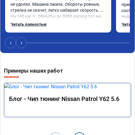
не удолял. Машина ожила. Обороты ровные, 
приеха
стрелка не скачет, легко набирает скорость. 
соотве
На 160 км. Ч. Обороты до 3000.расход тот-же 
подход
без изменения 12л. Услугой доволен. 
помощь
Читать полностью
Читать
Рекомендую.
машина
Не скуп
дешевл
‹
›
Примеры наших работ
Блог - Чип тюнинг Nissan Patrol Y62 5.6