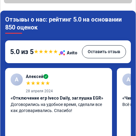
Отзывы о нас: рейтинг 5.0 на основании
850 оценок
5.0 из 5
★
★
★
★
★
Оставить отзыв
Avito
Алексей
✓
А
А
★
★
★
★
★
28 апреля 2024
«Отключение егр Iveco Daily, заглушка EGR»
«Чип т
Договорились на удобное время, сделали все 
Всё на
как договаривались. Спасибо!