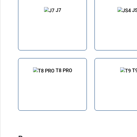
J7
J
T8 PRO
T