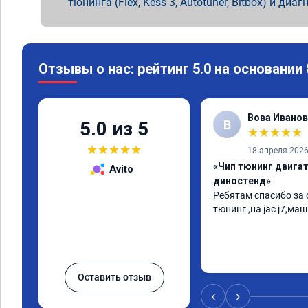
тюнинга (Flex, Kess 3, Autotuner, Bitbox) и диаг
Отзывы о нас: рейтинг 5.0 на основании
Вова Иванов
В
5.0 из 5
★
★
★
★
★
★
★
★
★
★
18 апреля 202
«Чип тюнинг двигате
Avito
диностенд»
Ребятам спасибо за с
тюнинг ,на jac j7,маш
Оставить отзыв
‹
›