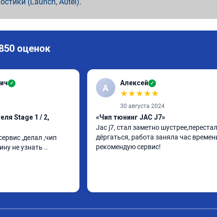
ностики (Launch, Autel).
 850 оценок
ич
Алексей
✓
✓
А
★
★
★
★
★
6
30 августа 2024
ля Stage 1 / 2,
«Чип тюнинг JAC J7»
Jac j7, стал заметно шустрее,перестал
дёргаться, работа заняла час времени
ервис ,делал ,чип 
рекомендую сервис!
ину не узнать ..