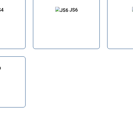
S4
JS6
9