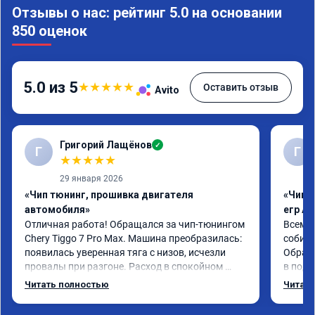
Отзывы о нас: рейтинг 5.0 на основании
850 оценок
5.0 из 5
★
★
★
★
★
Оставить отзыв
Avito
Григорий Лащёнов
✓
Г
Г
★
★
★
★
★
29 января 2026
«Чип тюнинг, прошивка двигателя
«Чип 
автомобиля»
егр Ad
Отличная работа! Обращался за чип-тюнингом 
Всем д
Chery Tiggo 7 Pro Max. Машина преобразилась: 
собира
появилась уверенная тяга с низов, исчезли 
Обрати
провалы при разгоне. Расход в спокойном 
в подр
режиме даже немного снизился. Все сделали 
Приеха
Читать полностью
Читать
профессионально, с подробной консультацией. 
готово
Рекомендую всем, кто сомневается.
дали г