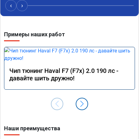
своё д
‹
›
Примеры наших работ
Чип тюнинг Haval F7 (F7x) 2.0 190 лс -
давайте шить дружно!
Наши преимущества